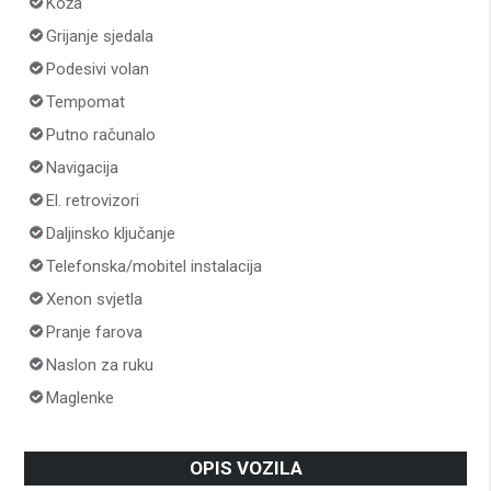
Koža
Grijanje sjedala
Podesivi volan
Tempomat
Putno računalo
Navigacija
El. retrovizori
Daljinsko ključanje
Telefonska/mobitel instalacija
Xenon svjetla
Pranje farova
Naslon za ruku
Maglenke
OPIS VOZILA