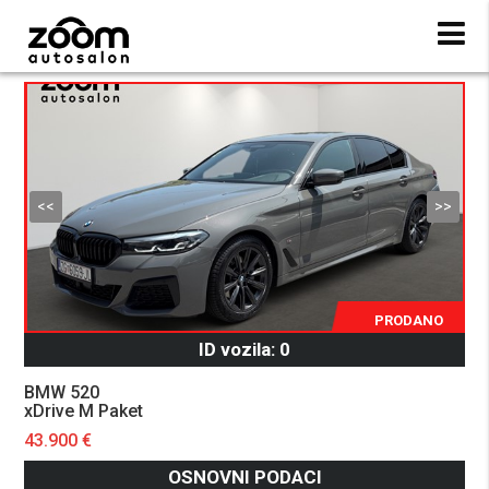
<<
>>
O
PRODANO
ID vozila: 0
BMW 520
xDrive M Paket
43.900 €
OSNOVNI PODACI