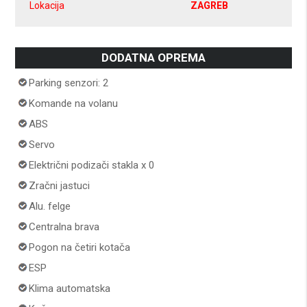
Lokacija
ZAGREB
DODATNA OPREMA
Parking senzori: 2
Komande na volanu
ABS
Servo
Električni podizači stakla x 0
Zračni jastuci
Alu. felge
Centralna brava
Pogon na četiri kotača
ESP
Klima automatska