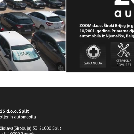
6 d.o.o. Split
abljenih automobila
ržislava(Sirobuja) 53, 21000 Split
 146, 10000 Zagreb