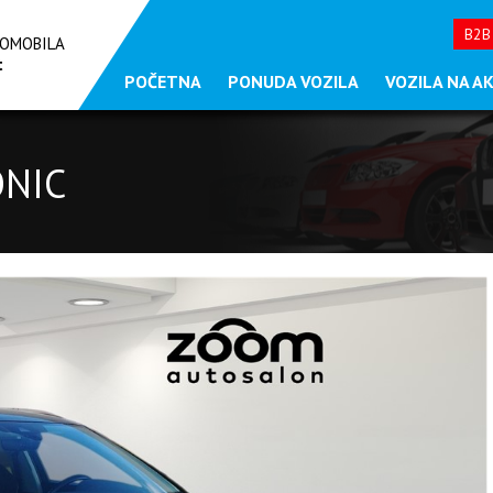
B2B
TOMOBILA
t
POČETNA
PONUDA VOZILA
VOZILA NA AKC
ONIC