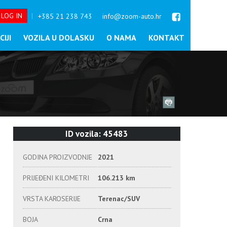
 LOG IN
|
+385 21 238 743
info@zoom-auto.hr
IJI
VOZILA U DOLASKU
O NAMA
KONTAKT
ID vozila: 45483
GODINA PROIZVODNJE
2021
PRIJEĐENI KILOMETRI
106.213 km
VRSTA KAROSERIJE
Terenac/SUV
BOJA
Crna