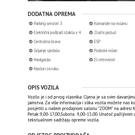
DODATNA OPREMA
Parking senzori: 3
Komande na volanu
Električni podizači stakla x 4
Zračni jastuci
Centralna brava
ESP
Grijanje sjedala
Podesivi volan
Navigacija
El. retrovizori
Naslon za ruku
OPIS VOZILA
Vozilo je i od prvog vlasnika. Cijena je sa svim davanj
jamstva. Za više informacija i slika vozila možete nas 
posjetiti u našem prodajnom salonu "ZOOM" na adresi Kr
Petak:9,00-17,00,Subota: 9,00-13,00. Unatoč pažljivo
tekstualnom sadržaju opreme vozila.