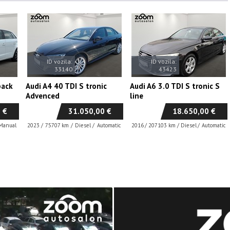
ID vozila:
ID vozila:
33140
43423
back
Audi A4 40 TDI S tronic
Audi A6 3.0 TDI S tronic S
Advenced
line
 €
31.050,00 €
18.650,00 €
Manual
2023
/
75707 km
/
Diesel
/
Automatic
2016
/
207103 km
/
Diesel
/
Automatic