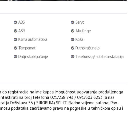
ABS
Servo
ASR
Alu. felge
Klima automatska
Koža
Tempomat
Putno računalo
Daljinsko ključanje
Telefonska/mobitel instalacija
ima do registracije na ime kupca. Mogućnost ugovaranja produljenoga
kontaktirati na broj telefona 021/238 743 / 091/603 6253 ili nas
alja Držislava 53 ( SIROBUJA) SPLIT .Radno vrijeme salona: Pon.-
m unosu podataka zadržavamo pravo na pogreške u tehničkom opisu i