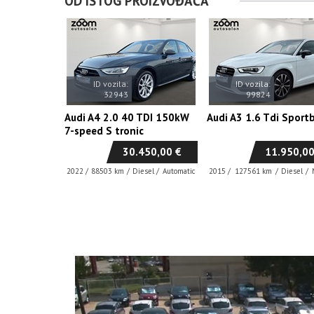
OD ISTOG PROIZVOĐAČA
ID vozila:
ID vozila:
32943
99824
Audi A4 2.0 40 TDI 150kW
Audi A3 1.6 Tdi Sport
7-speed S tronic
30.450,00 €
11.950,00
2022
/
88503 km
/
Diesel
/
Automatic
2015
/
127561 km
/
Diesel
/