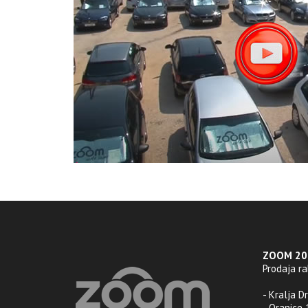
ZOOM 201
Prodaja r
- Kralja D
- Oranice