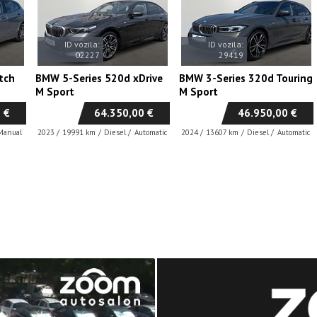
ID vozila:
ID vozila:
02227
29419
tch
BMW 5-Series 520d xDrive
BMW 3-Series 320d Touring
M Sport
M Sport
 €
64.350,00 €
46.950,00 €
Manual
2023
/
19991 km
/
Diesel
/
Automatic
2024
/
13607 km
/
Diesel
/
Automatic