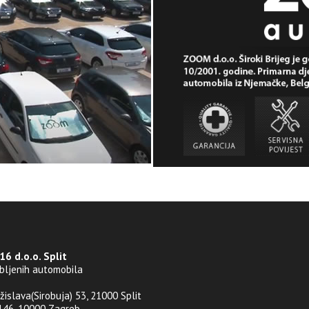
6 d.o.o. Split
abljenih automobila
ržislava(Sirobuja) 53, 21000 Split
 146, 10000 Zagreb