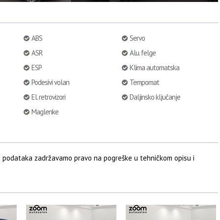
ABS
Servo
ASR
Alu. felge
ESP
Klima automatska
Podesivi volan
Tempomat
El. retrovizori
Daljinsko ključanje
Maglenke
u podataka zadržavamo pravo na pogreške u tehničkom opisu i