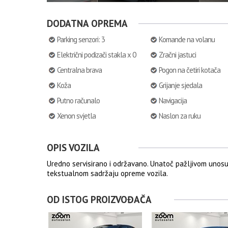
DODATNA OPREMA
Parking senzori: 3
Komande na volanu
Električni podizači stakla x 0
Zračni jastuci
Centralna brava
Pogon na četiri kotača
Koža
Grijanje sjedala
Putno računalo
Navigacija
Xenon svjetla
Naslon za ruku
OPIS VOZILA
Uredno servisirano i održavano. Unatoč pažljivom unos
tekstualnom sadržaju opreme vozila.
OD ISTOG PROIZVOĐAČA