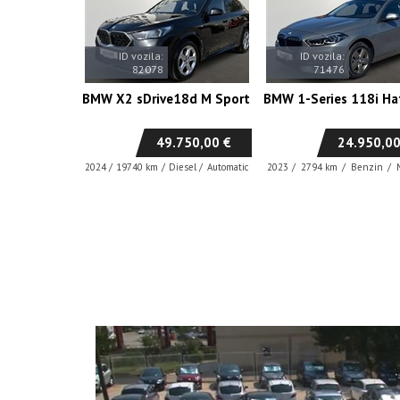
ID vozila:
ID vozila:
82078
71476
BMW X2 sDrive18d M Sport
BMW 1-Series 118i Ha
49.750,00 €
24.950,00
2024
/
19740 km
/
Diesel
/
Automatic
2023
/
2794 km
/
Benzin
/