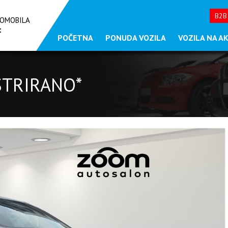
B2B
TOMOBILA
t
POČETNA
PONUDA VOZILA
VOZILA NA AKC
STRIRANO*