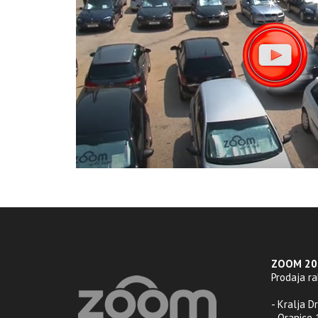
ZOOM 201
Prodaja r
- Kralja D
- Oranice