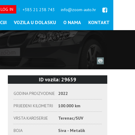
 LOG IN
|
+385 21 238 743
info@zoom-auto.hr
IJI
VOZILA U DOLASKU
O NAMA
KONTAKT
ID vozila: 29659
GODINA PROIZVODNJE
2022
PRIJEĐENI KILOMETRI
100.000 km
VRSTA KAROSERIJE
Terenac/SUV
BOJA
Siva - Metalik